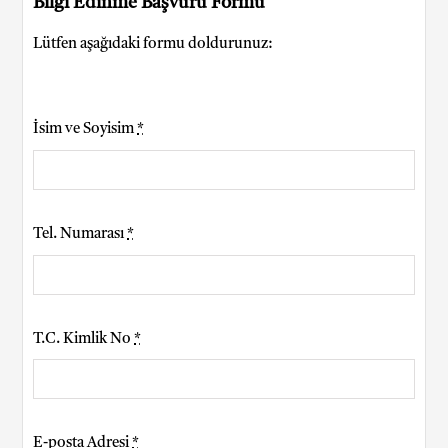
Bilgi Edinme Başvuru Formu
Lütfen aşağıdaki formu doldurunuz:
İsim ve Soyisim
*
Tel. Numarası
*
T.C. Kimlik No
*
E-posta Adresi
*