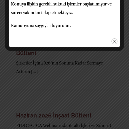
[...]
Konuya ilişkin gerekli hukuki işlemler başlatılmıştır ve
süreci yakından takip etmekteyiz.
Kamuoyuna saygıyla duyurulur.
Haziran 2026 Şirketler Hukuku
Bülteni
Şirketler İçin 2026'nın Sonuna Kadar Sermaye
Artırım [...]
Haziran 2026 İnşaat Bülteni
FIDIC–CICA Webinarında Yeraltı İşleri ve Zümrüt