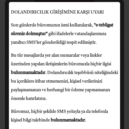
İletişim Bilgilerimiz
DOLANDIRICILIK GİRİŞİMİNE KARŞI UYARI
Son günlerde büromuzun ismi kullanılarak,
"e-tebligat
süreniz dolmuştur"
gibi ifadelerle vatandaşlarımıza
yanıltıcı SMS'ler gönderildiği tespit edilmiştir.
Bu tür mesajlarda yer alan numaralar veya linkler
üzerinden yapılan iletişimlerin büromuzla hiçbir ilgisi
En Son Yayınlanan Bültenler
bulunmamaktadır
. Dolandırıcılık teşebbüsü niteliğindeki
bu içeriklere itibar etmemenizi, kişisel verilerinizi
paylaşmamanızı ve herhangi bir ödeme yapmamanızı
önemle hatırlatırız.
Temmuz 2026 Şirketler Hukuku
Bülteni
Büromuz, hiçbir şekilde SMS yoluyla ya da telefonla
kişisel bilgi talebinde
bulunmamaktadır
.
Teknik İflastan Önceki Son Dönemeç Türk Ticaret