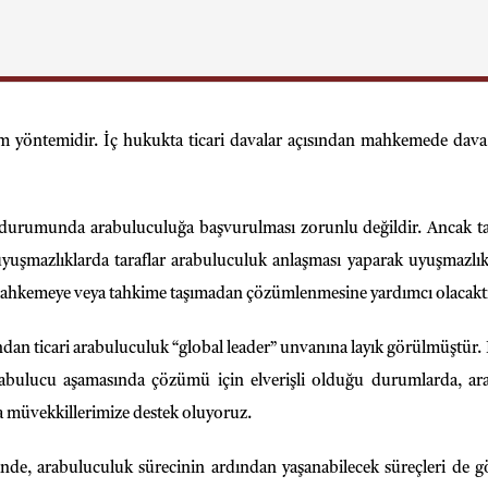
üm yöntemidir. İç hukukta ticari davalar açısından mahkemede d
urumunda arabuluculuğa başvurulması zorunlu değildir. Ancak ta
 uyuşmazlıklarda taraflar arabuluculuk anlaşması yaparak uyuşmazlıkl
 mahkemeye veya tahkime taşımadan çözümlenmesine yardımcı olacaktı
ndan ticari arabuluculuk “global leader” unvanına layık görülmüştür.
abulucu aşamasında çözümü için elverişli olduğu durumlarda, ara
a müvekkillerimize destek oluyoruz.
inde, arabuluculuk sürecinin ardından yaşanabilecek süreçleri de