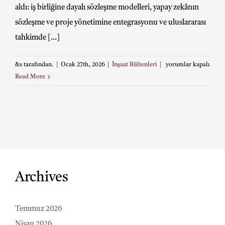
aldı: iş birliğine dayalı sözleşme modelleri, yapay zekânın
sözleşme ve proje yönetimine entegrasyonu ve uluslararası
tahkimde [...]
Aralık
&s tarafından.
|
Ocak 27th, 2026
|
İnşaat Bültenleri
|
yorumlar kapalı
2025
Read More
İnşaat
Bülteni
için
Archives
Temmuz 2026
Nisan 2026