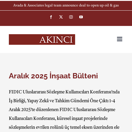
Skip
Avada & Associates legal team announce deal to open up oil & gas
to
Facebook
X
Instagram
YouTube
content
Aralık 2025 İnşaat Bülteni
FIDIC Uluslararası Sözleşme Kullanıcıları Konferansı’nda
İş Birliği, Yapay Zekâ ve Tahkim Gündemi Öne Çıktı 1-4
Aralık 2025’te düzenlenen FIDIC Uluslararası Sözleşme
Kullanıcıları Konferansı, küresel inşaat projelerinde
sözleşmelerin evrilen rolünü üç temel eksen üzerinden ele